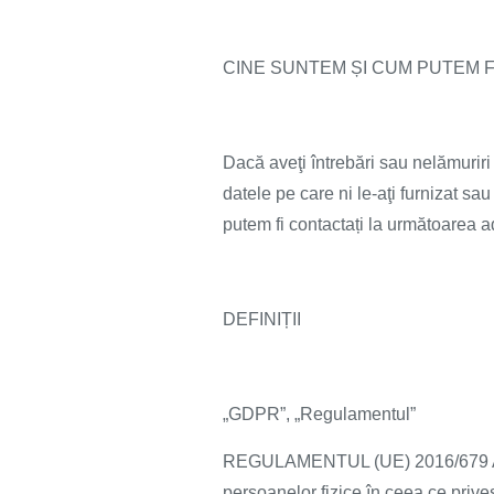
CINE SUNTEM ȘI CUM PUTEM F
Dacă aveţi întrebări sau nelămuriri 
datele pe care ni le-aţi furnizat sa
putem fi contactați la următoarea 
DEFINIȚII
„GDPR”, „Regulamentul”
REGULAMENTUL (UE) 2016/679 AL
persoanelor fizice în ceea ce priveș