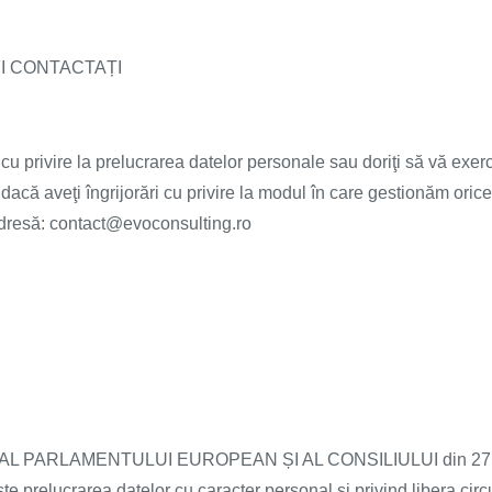
I CONTACTAȚI
cu privire la prelucrarea datelor personale sau doriţi să vă exerci
u dacă aveţi îngrijorări cu privire la modul în care gestionăm oric
adresă: contact@evoconsulting.ro
 PARLAMENTULUI EUROPEAN ȘI AL CONSILIULUI din 27 april
te prelucrarea datelor cu caracter personal și privind libera cir