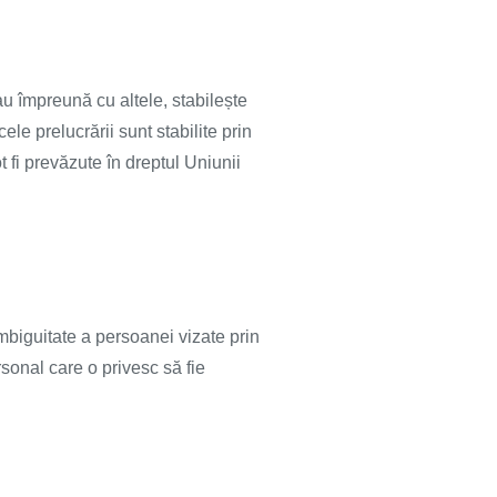
au împreună cu altele, stabilește
le prelucrării sunt stabilite prin
 fi prevăzute în dreptul Uniunii
ambiguitate a persoanei vizate prin
rsonal care o privesc să fie