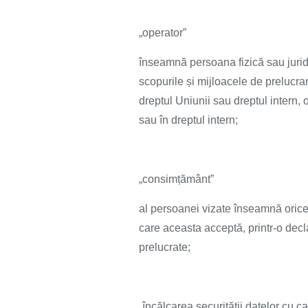
„operator”
înseamnă persoana fizică sau juridi
scopurile și mijloacele de prelucrar
dreptul Uniunii sau dreptul intern, 
sau în dreptul intern;
„consimțământ”
al persoanei vizate înseamnă orice 
care aceasta acceptă, printr-o decla
prelucrate;
„încălcarea securității datelor cu c