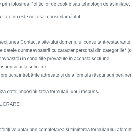
e prin folosirea Politicilor de cookie sau tehnologii de asimilare.
ru care nu este necesar consimțământul
secţiunea Contact a site-ului domeniului consultant-restaurante
.
ate datele dumneavoastră cu caracter personal din categoriile* (da
eavoastră) in conditiile prevazute in aceasta sectiune.
ăspunsului la solicitare.
 prelucra întrebările adresate și de a formula răspunsuri pertinent
iza date: imposibilitatea formulării unui răspuns.
LUCRARE
 oferiţi voluntar prin completarea și trimiterea formularului aferen