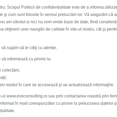
ru. Scopul Politicii de confidențialitate este de a informa utiliza
e şi cum sunt folosite în sensul prelucrării lor. Vă asigurăm că 
, nu am vândut și nici nu vom vinde baze de date, fiind conștienți
rea obţinerii unei navigări de calitate în site-ul nostru, cât şi pen
vă rugăm să le citiţi cu atenție.
e vă informează cu privire la:
le colectăm;
ţii;
usiv modul în care se accesează şi se actualizează informaţiile.
e-ul www.evoconsulting.ro sau prin contactarea noastră prin for
t informat în mod corespunzător cu privire la prelucrarea datelor
ialitate.