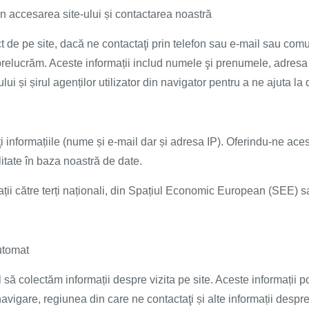
rin accesarea site-ului și contactarea noastră
t de pe site, dacă ne contactaţi prin telefon sau e-mail sau comu
prelucrăm. Aceste informații includ numele şi prenumele, adresa 
-ului și șirul agenților utilizator din navigator pentru a ne ajuta l
 informațiile (nume și e-mail dar și adresa IP). Oferindu-ne acest
litate în baza noastră de date.
ții către terți naționali, din Spațiul Economic European (SEE) 
utomat
 să colectăm informații despre vizita pe site. Aceste informații p
avigare, regiunea din care ne contactaţi și alte informații despre