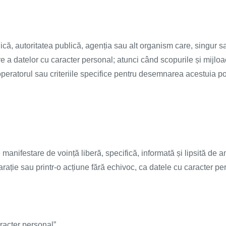
că, autoritatea publică, agenția sau alt organism care, singur s
e a datelor cu caracter personal; atunci când scopurile și mijloace
operatorul sau criteriile specifice pentru desemnarea acestuia pot
manifestare de voință liberă, specifică, informată și lipsită de 
rație sau printr-o acțiune fără echivoc, ca datele cu caracter pe
aracter personal”