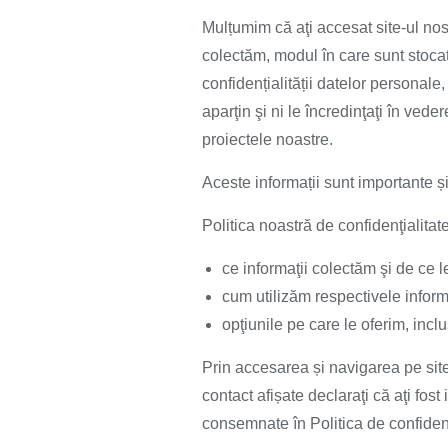
Mulțumim că aţi accesat site-ul nost
colectăm, modul în care sunt stocat
confidențialității datelor personale
aparţin şi ni le încredinţaţi în vede
proiectele noastre.
Aceste informații sunt importante și 
Politica noastră de confidenţialitat
ce informaţii colectăm şi de ce 
cum utilizăm respectivele informa
opţiunile pe care le oferim, incl
Prin accesarea și navigarea pe sit
contact afișate declaraţi că aţi fos
consemnate în Politica de confidenț