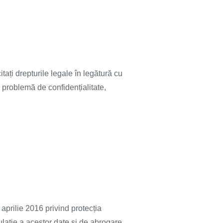
tați drepturile legale în legătură cu
e problemă de confidențialitate,
ie 2016 privind protecția
culație a acestor date și de abrogare