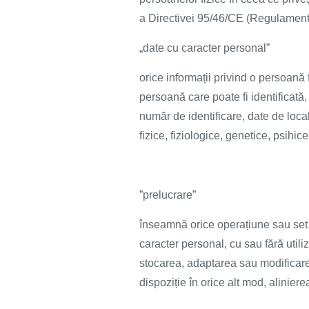
a Directivei 95/46/CE (Regulamentu
„date cu caracter personal”
orice informații privind o persoană f
persoană care poate fi identificată, 
număr de identificare, date de local
fizice, fiziologice, genetice, psihi
”prelucrare”
înseamnă orice operațiune sau set 
caracter personal, cu sau fără utili
stocarea, adaptarea sau modificare
dispoziție în orice alt mod, alinie